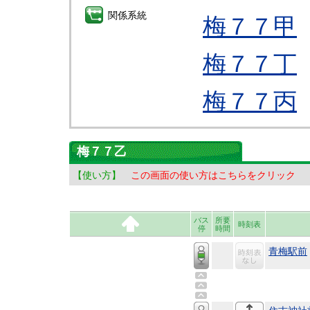
関係系統
梅７７甲
梅７７丁
梅７７丙
梅７７乙
【使い方】
この画面の使い方はこちらをクリック
バス
所要
時刻表
停
時間
青梅駅前