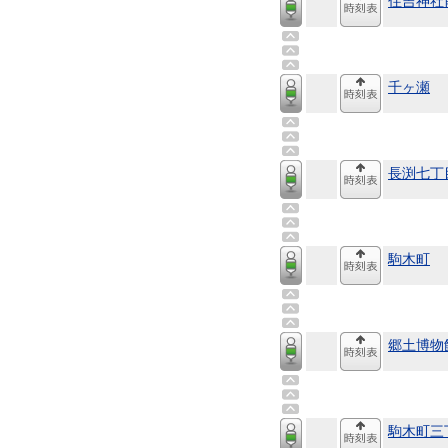
住吉神社
千ヶ瀬
長渕七丁
駒木町
郷土博物
駒木町三