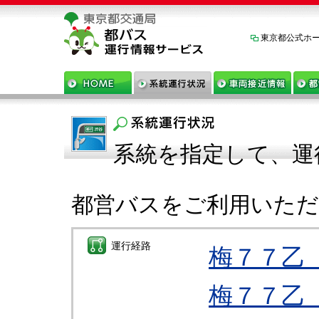
東京都公式ホ
系統を指定して、運
都営バスをご利用いた
運行経路
梅７７乙
梅７７乙