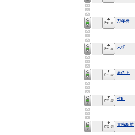
万年橋
大柳
滝の上
仲町
青梅駅前