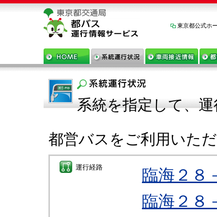
東京都公式ホ
系統を指定して、運
都営バスをご利用いた
運行経路
臨海２８
臨海２８