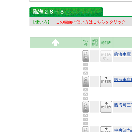
臨海２８－３
【使い方】
この画面の使い方はこちらをクリック
バス
所要
時刻表
停
時間
臨海車庫
臨海車庫
臨海町三
中央卸売