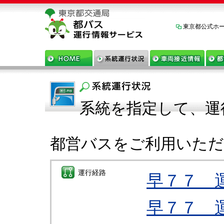
東京都公式ホ
系統を指定して、運
都営バスをご利用いた
運行経路
早７７ 
早７７ 