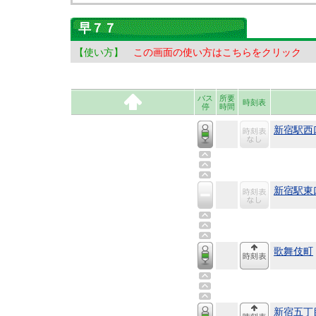
早７７
【使い方】
この画面の使い方はこちらをクリック
バス
所要
時刻表
停
時間
新宿駅西
新宿駅東
歌舞伎町
新宿五丁