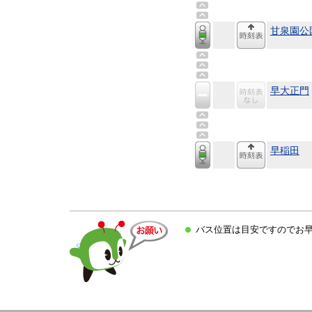
甘泉園公
早大正門
早稲田
バス位置は目安ですのでお