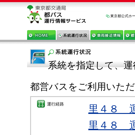
東京都公式ホ
系統を指定して、運
都営バスをご利用いた
運行経路
里４８ 
里４８ 