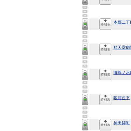
本郷二丁
順天堂病
御茶ノ水
駿河台下
神田錦町