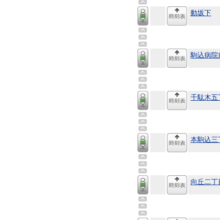
動坂下
駒込病院
千駄木五
本駒込三
向丘二丁