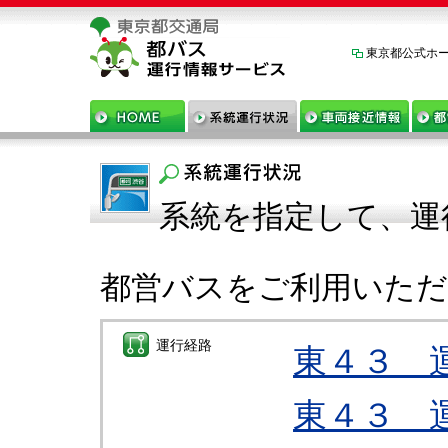
東京都公式ホ
系統を指定して、運
都営バスをご利用いた
運行経路
東４３ 
東４３ 