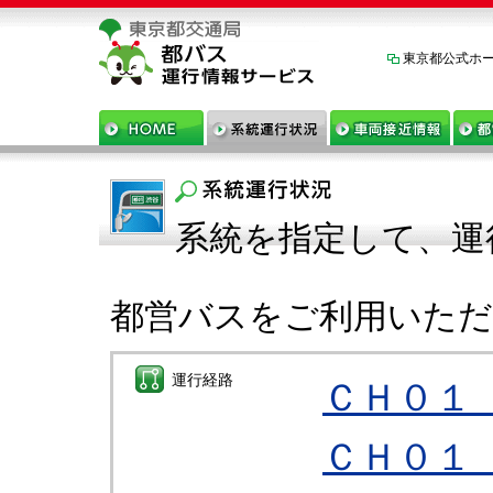
東京都公式ホ
系統を指定して、運
都営バスをご利用いた
運行経路
ＣＨ０１
ＣＨ０１