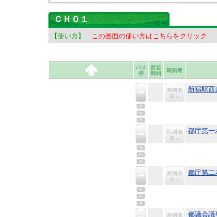
ＣＨ０１
【使い方】
この画面の使い方はこちらをクリック
バス
所要
時刻表
停
時間
新宿駅西
都庁第一
都庁第二
都議会議