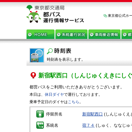
東京都公式ホ
時刻表を表示します。
新宿駅西口
（しんじゅくえきにし
都営バスをご利用いただきありがとうございます。
本日は、
休日ダイヤ
で運行しております。
乗車予定日のダイヤは
こちら
。
停留所名
新宿駅西口
(しんじゅくえ
系統名
宿７４
(しゅく、ななじゅ