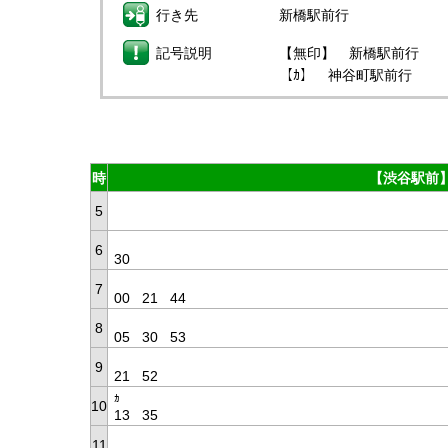
行き先
新橋駅前行
記号説明
【無印】 新橋駅前行
【ｶ】 神谷町駅前行
時
【渋谷駅前】
5
6
30
7
00
21
44
8
05
30
53
9
21
52
ｶ
10
13
35
11