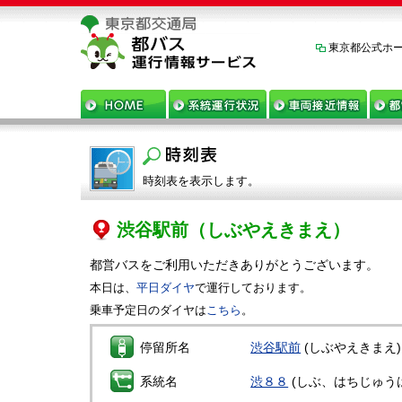
東京都公式ホ
時刻表を表示します。
渋谷駅前
（しぶやえきまえ）
都営バスをご利用いただきありがとうございます。
本日は、
平日ダイヤ
で運行しております。
乗車予定日のダイヤは
こちら
。
停留所名
渋谷駅前
(しぶやえきまえ)
系統名
渋８８
(しぶ、はちじゅう