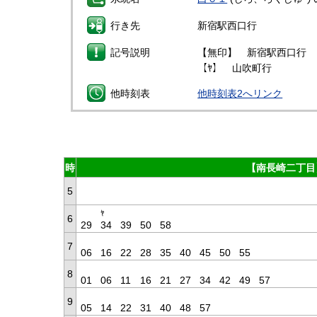
行き先
新宿駅西口行
記号説明
【無印】 新宿駅西口行
【ﾔ】 山吹町行
他時刻表
他時刻表2へリンク
時
【南長崎二丁目
5
ﾔ
6
29
34
39
50
58
7
06
16
22
28
35
40
45
50
55
8
01
06
11
16
21
27
34
42
49
57
9
05
14
22
31
40
48
57