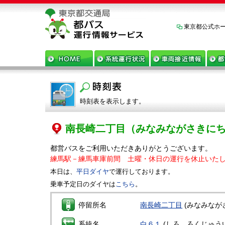
東京都公式ホ
時刻表を表示します。
南長崎二丁目
（みなみながさきに
都営バスをご利用いただきありがとうございます。
練馬駅－練馬車庫前間 土曜・休日の運行を休止いたし
本日は、
平日ダイヤ
で運行しております。
乗車予定日のダイヤは
こちら
。
停留所名
南長崎二丁目
(みなみなが
系統名
白６１
(しろ、ろくじゅう