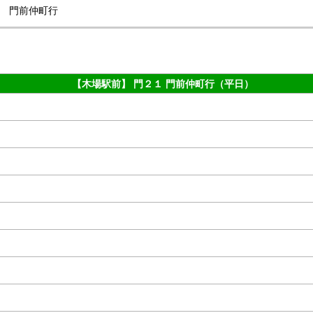
門前仲町行
【木場駅前】 門２１ 門前仲町行（平日）