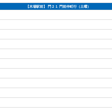
【木場駅前】 門２１ 門前仲町行（土曜）