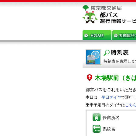
時刻表を表示しま
木場駅前
（き
都営バスをご利用いただ
本日は、
平日ダイヤ
で運行
乗車予定日のダイヤは
こち
停留所名
系統名