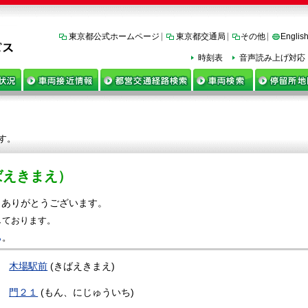
東京都公式ホームページ
東京都交通局
その他
Englis
時刻表
音声読み上げ対応
す。
ばえきまえ）
きありがとうございます。
しております。
ら
。
木場駅前
(きばえきまえ)
門２１
(もん、にじゅういち)