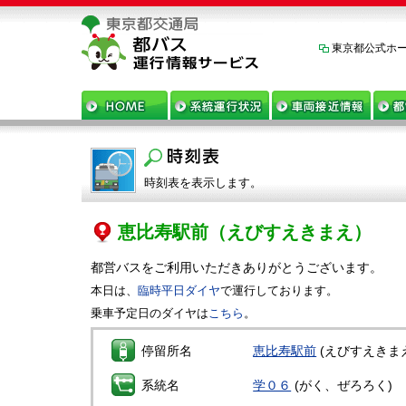
東京都公式ホ
時刻表を表示します。
恵比寿駅前
（えびすえきまえ）
都営バスをご利用いただきありがとうございます。
本日は、
臨時平日ダイヤ
で運行しております。
乗車予定日のダイヤは
こちら
。
停留所名
恵比寿駅前
(えびすえきま
系統名
学０６
(がく、ぜろろく)