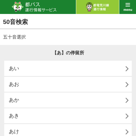
50音検索
五十音選択
【あ】の停留所

あい

あお

あか

あき

あけ