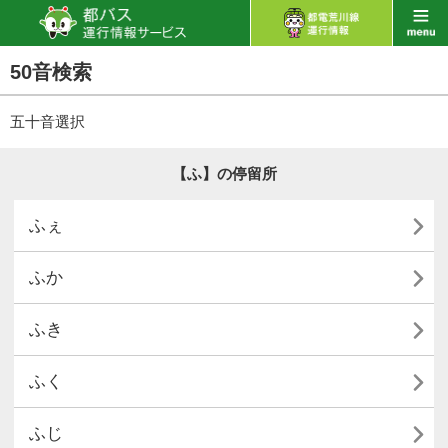
50音検索
五十音選択
【ふ】の停留所

ふぇ

ふか

ふき

ふく

ふじ