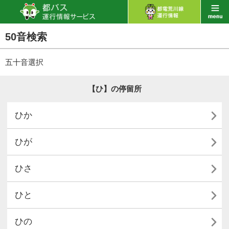
50音検索
五十音選択
【ひ】の停留所

ひか

ひが

ひさ

ひと

ひの