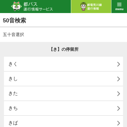
50音検索
五十音選択
【き】の停留所

きく

きし

きた

きち

きば