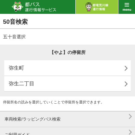
50音検索
五十音選択
【やよ】の停留所

弥生町

弥生二丁目
停留所名の読みを選択していくことで停留所を選択できます。

車両検索/ラッピングバス検索

ご利用ガイド