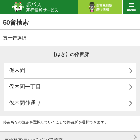
50音検索
五十音選択
【ほき】の停留所

保木間

保木間一丁目

保木間仲通り
停留所名の読みを選択していくことで停留所を選択できます。

車両検索/ラッピングバス検索