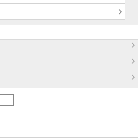



