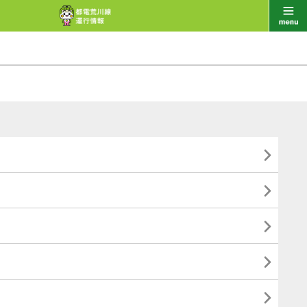




