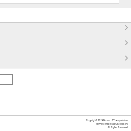



Copyright© 2015 Bureau of Transportation.
Tokyo Metropolitan Government.
All Rights Reserved.