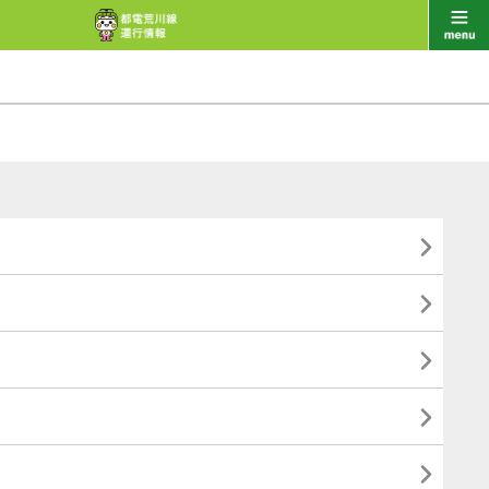




