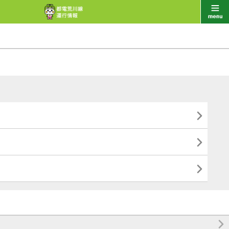



