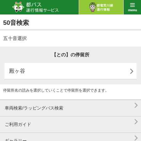
50音検索
五十音選択
【との】の停留所

殿ヶ谷
停留所名の読みを選択していくことで停留所を選択できます。

車両検索/ラッピングバス検索

ご利用ガイド

ギャラリー