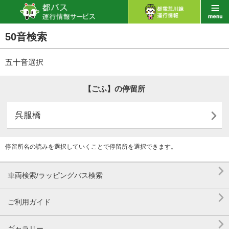
50音検索
五十音選択
【ごふ】の停留所

呉服橋
停留所名の読みを選択していくことで停留所を選択できます。

車両検索/ラッピングバス検索

ご利用ガイド

ギャラリー