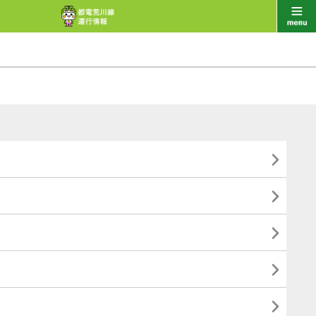




