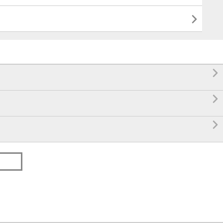



