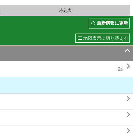
時刻表
最新情報に更新
地図表示に切り替える


2
分


