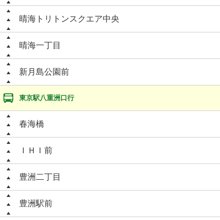
晴海トリトンスクエア中央
晴海一丁目
新月島公園前
東京駅八重洲口行
春海橋
ＩＨＩ前
豊洲二丁目
豊洲駅前