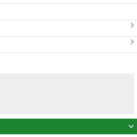


