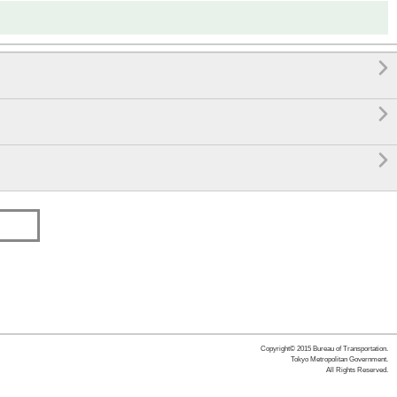



Copyright© 2015 Bureau of Transportation.
Tokyo Metropolitan Government.
All Rights Reserved.