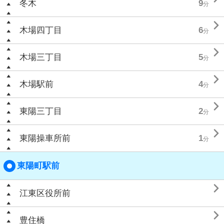
冬木
9
分

木場四丁目
6
分

木場三丁目
5
分

木場駅前
4
分

東陽三丁目
2
分

東陽操車所前
1
分
東陽町駅前

江東区役所前

豊住橋