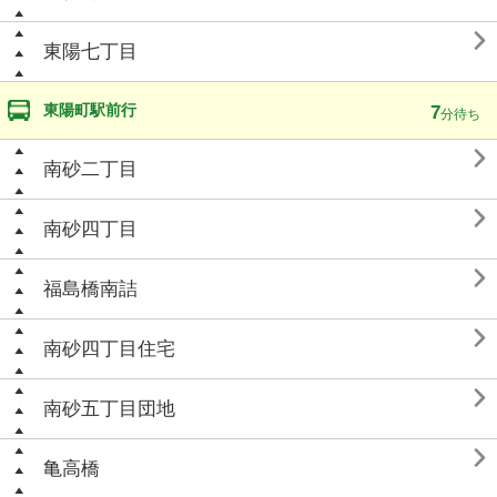

東陽七丁目
東陽町駅前行
7
分待ち

南砂二丁目

南砂四丁目

福島橋南詰

南砂四丁目住宅

南砂五丁目団地

亀高橋