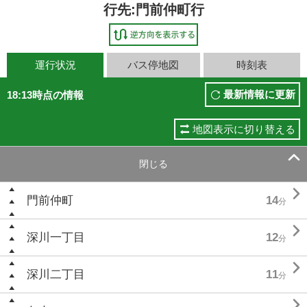
行先:門前仲町行
運行状況
バス停地図
時刻表
最新情報に更新
18:13時点の情報
地図表示に切り替える

閉じる

門前仲町
14
分

深川一丁目
12
分

深川二丁目
11
分
