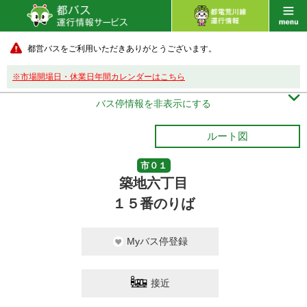
都営バスをご利用いただきありがとうございます。
※市場開場日・休業日年間カレンダーはこちら

バス停情報を非表示にする
ルート図
市０１
築地六丁目
１５番のりば
Myバス停登録
接近