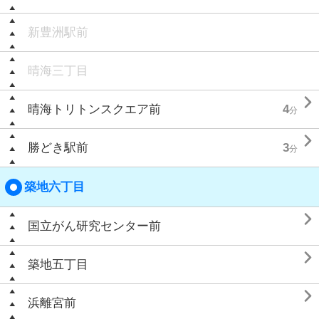
新豊洲駅前
晴海三丁目

晴海トリトンスクエア前
4
分

勝どき駅前
3
分
築地六丁目

国立がん研究センター前

築地五丁目

浜離宮前