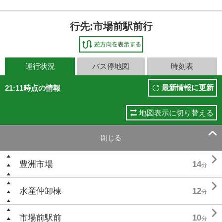
行先:市場前駅前行
運行状況
バス停地図
時刻表
最新情報に更新
21:11時点の情報
地図表示に切り替える

閉じる

豊洲市場
14
分

水産仲卸棟
12
分

市場前駅前
10
分