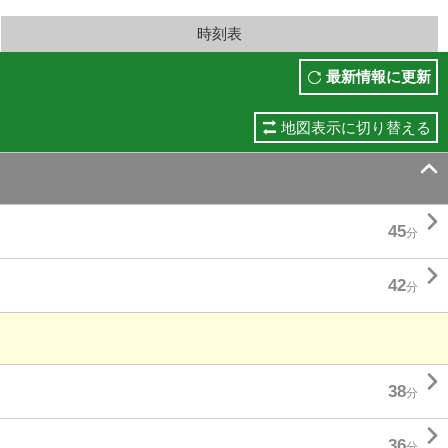
時刻表
最新情報に更新
地図表示に切り替える


45
分

42
分

38
分

36
分