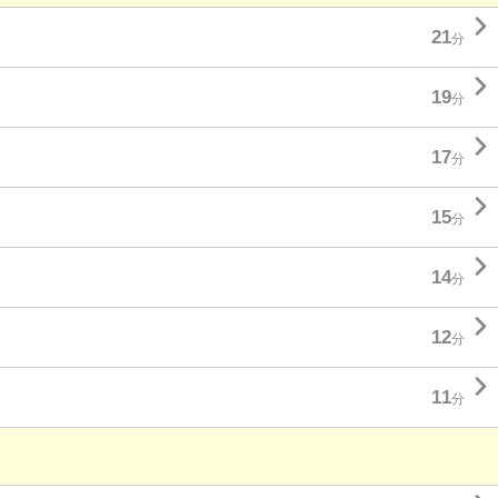

21
分

19
分

17
分

15
分

14
分

12
分

11
分