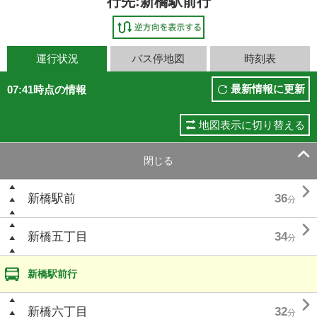
行先:新橋駅前行
運行状況
バス停地図
時刻表
最新情報に更新
07:41時点の情報
地図表示に切り替える

閉じる

新橋駅前
36
分

新橋五丁目
34
分
新橋駅前行

新橋六丁目
32
分