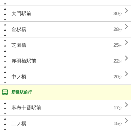

大門駅前
30
分

金杉橋
28
分

芝園橋
25
分

赤羽橋駅前
22
分

中ノ橋
20
分
新橋駅前行

麻布十番駅前
17
分

二ノ橋
15
分