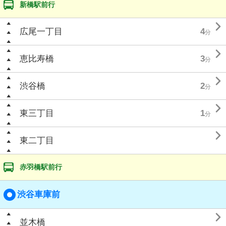
新橋駅前行

広尾一丁目
4
分

恵比寿橋
3
分

渋谷橋
2
分

東三丁目
1
分

東二丁目
赤羽橋駅前行
渋谷車庫前

並木橋