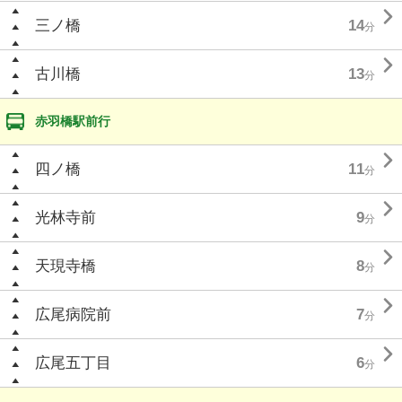

三ノ橋
14
分

古川橋
13
分
赤羽橋駅前行

四ノ橋
11
分

光林寺前
9
分

天現寺橋
8
分

広尾病院前
7
分

広尾五丁目
6
分