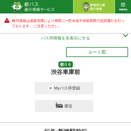
梅70系統は道路支障により神明二ー貯水池下停留所間で迂回運行を行っ
ております。 ご注意ください。

バス停情報を非表示にする
ルート図
都０６
渋谷車庫前
Myバス停登録
接近