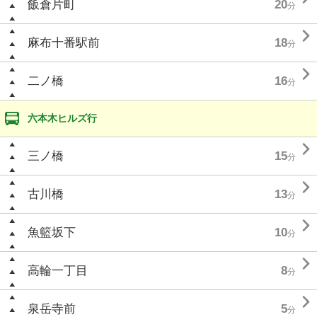
飯倉片町
20
分

麻布十番駅前
18
分

二ノ橋
16
分
六本木ヒルズ行

三ノ橋
15
分

古川橋
13
分

魚籃坂下
10
分

高輪一丁目
8
分

泉岳寺前
5
分