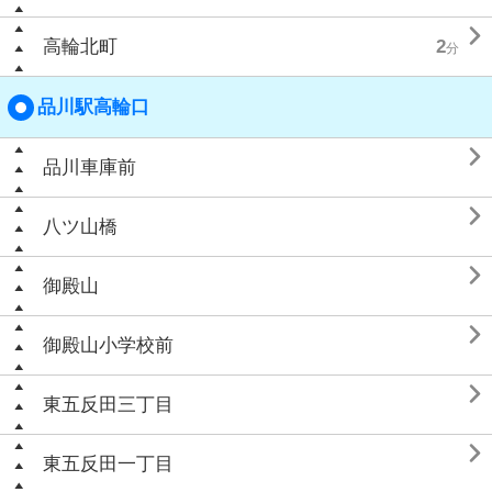

高輪北町
2
分
品川駅高輪口

品川車庫前

八ツ山橋

御殿山

御殿山小学校前

東五反田三丁目

東五反田一丁目