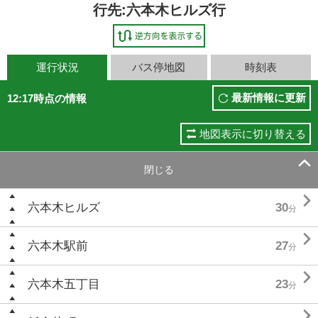
行先:六本木ヒルズ行
運行状況
バス停地図
時刻表
最新情報に更新
12:17時点の情報
地図表示に切り替える

閉じる

六本木ヒルズ
30
分

六本木駅前
27
分

六本木五丁目
23
分
