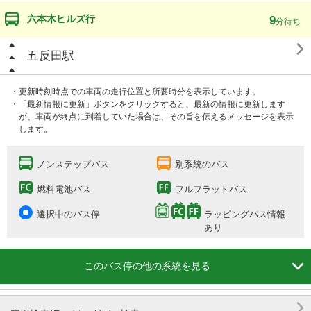
六本木ヒルズ行
9
分待ち

五反田駅
・更新時刻時点での車両の走行位置と所要時分を表示しています。
・「最新情報に更新」ボタンをクリックすると、最新の情報に更新します
が、車両が終点に到着していた場合は、その旨を伝えるメッセージを表示
します。
ノンステップバス
別系統のバス
燃料電池バス
フルフラットバス
選択中のバス停
ラッピングバス情報
あり

このバス停の他の系統を見る
