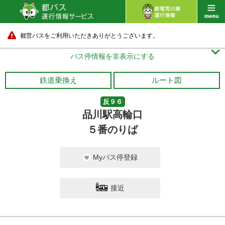
都営バスをご利用いただきありがとうございます。

バス停情報を非表示にする
鉄道乗換え
ルート図
反９６
品川駅高輪口
５番のりば
Myバス停登録
接近