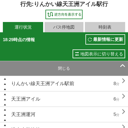
行先:りんかい線天王洲アイル駅行
運行状況
バス停地図
時刻表
最新情報に更新
18:29時点の情報
地図表示に切り替える

閉じる

りんかい線天王洲アイル駅前
8
分

天王洲アイル
6
分

天王洲運河
5
分
