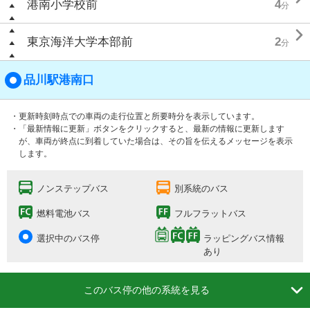
港南小学校前
4
分

東京海洋大学本部前
2
分
品川駅港南口
・更新時刻時点での車両の走行位置と所要時分を表示しています。
・「最新情報に更新」ボタンをクリックすると、最新の情報に更新します
が、車両が終点に到着していた場合は、その旨を伝えるメッセージを表示
します。
ノンステップバス
別系統のバス
燃料電池バス
フルフラットバス
選択中のバス停
ラッピングバス情報
あり

このバス停の他の系統を見る