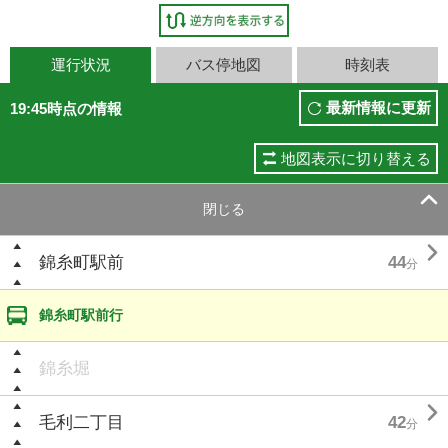
運行状況
バス停地図
時刻表
最新情報に更新
19:45時点の情報
地図表示に切り替える

閉じる

錦糸町駅前
44
分
錦糸町駅前行
錦糸堀

毛利二丁目
42
分