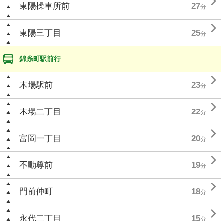

東陽操車所前
27
分

東陽三丁目
25
分
錦糸町駅前行

木場駅前
23
分

木場二丁目
22
分

富岡一丁目
20
分

不動尊前
19
分

門前仲町
18
分

永代二丁目
15
分