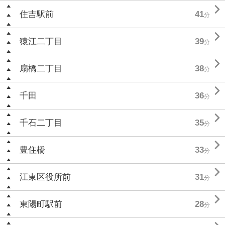

住吉駅前
41
分

猿江二丁目
39
分

扇橋二丁目
38
分

千田
36
分

千石二丁目
35
分

豊住橋
33
分

江東区役所前
31
分

東陽町駅前
28
分