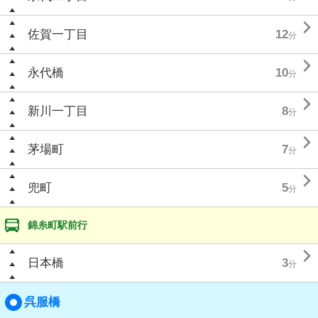

佐賀一丁目
12
分

永代橋
10
分

新川一丁目
8
分

茅場町
7
分

兜町
5
分
錦糸町駅前行

日本橋
3
分
呉服橋