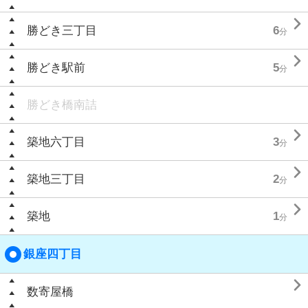

勝どき三丁目
6
分

勝どき駅前
5
分
勝どき橋南詰

築地六丁目
3
分

築地三丁目
2
分

築地
1
分
銀座四丁目

数寄屋橋