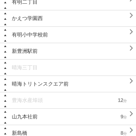
有明二丁目

かえつ学園西

有明小中学校前

新豊洲駅前
晴海三丁目

晴海トリトンスクエア前
豊海水産埠頭
12
分

山九本社前
9
分

新島橋
8
分