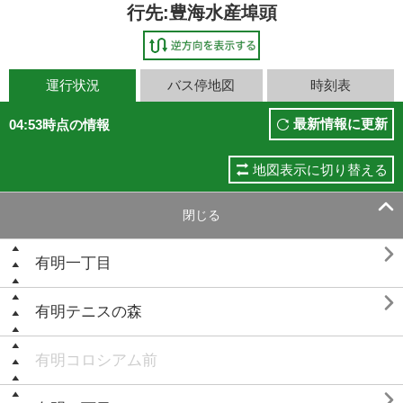
行先:豊海水産埠頭
運行状況
バス停地図
時刻表
最新情報に更新
04:53時点の情報
地図表示に切り替える

閉じる

有明一丁目

有明テニスの森
有明コロシアム前
