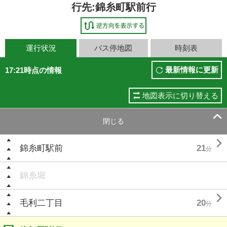
行先:錦糸町駅前行
運行状況
バス停地図
時刻表
最新情報に更新
17:21時点の情報
地図表示に切り替える

閉じる

錦糸町駅前
21
分
錦糸堀

毛利二丁目
20
分