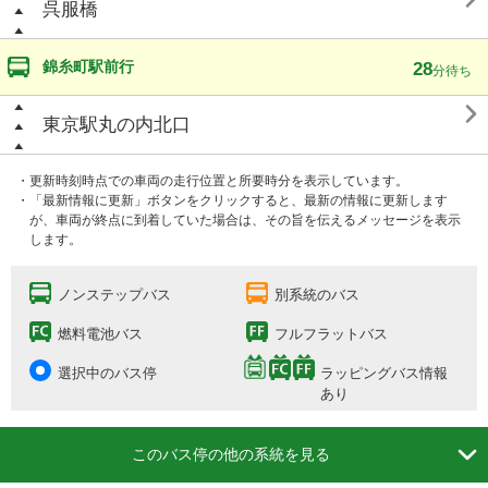
呉服橋
錦糸町駅前行
28
分待ち

東京駅丸の内北口
・更新時刻時点での車両の走行位置と所要時分を表示しています。
・「最新情報に更新」ボタンをクリックすると、最新の情報に更新します
が、車両が終点に到着していた場合は、その旨を伝えるメッセージを表示
します。
ノンステップバス
別系統のバス
燃料電池バス
フルフラットバス
選択中のバス停
ラッピングバス情報
あり

このバス停の他の系統を見る