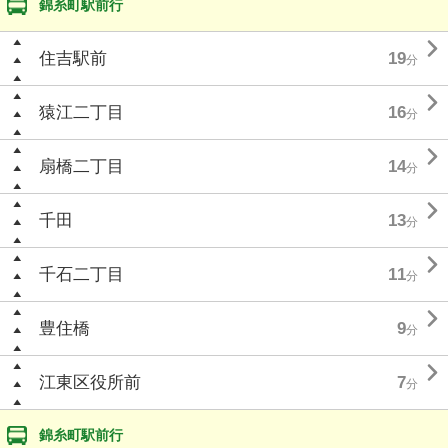
錦糸町駅前行

住吉駅前
19
分

猿江二丁目
16
分

扇橋二丁目
14
分

千田
13
分

千石二丁目
11
分

豊住橋
9
分

江東区役所前
7
分
錦糸町駅前行