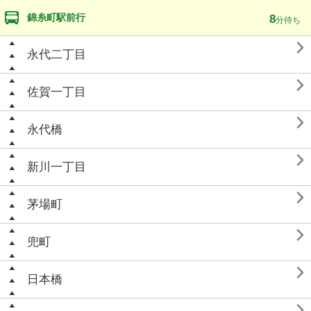
錦糸町駅前行
8
分待ち

永代二丁目

佐賀一丁目

永代橋

新川一丁目

茅場町

兜町

日本橋
