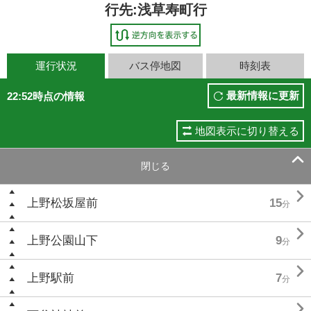
行先:浅草寿町行
運行状況
バス停地図
時刻表
最新情報に更新
22:52時点の情報
地図表示に切り替える

閉じる

上野松坂屋前
15
分

上野公園山下
9
分

上野駅前
7
分
