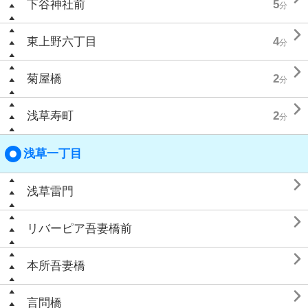
下谷神社前
5
分

東上野六丁目
4
分

菊屋橋
2
分

浅草寿町
2
分
浅草一丁目

浅草雷門

リバーピア吾妻橋前

本所吾妻橋

言問橋