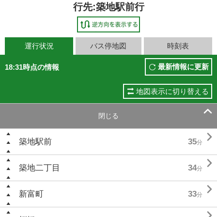
行先:築地駅前行
運行状況
バス停地図
時刻表
最新情報に更新
18:31時点の情報
地図表示に切り替える

閉じる

築地駅前
35
分

築地二丁目
34
分

新富町
33
分
