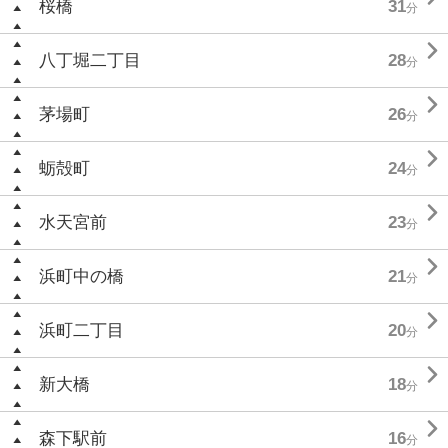
桜橋
31
分

八丁堀二丁目
28
分

茅場町
26
分

蛎殻町
24
分

水天宮前
23
分

浜町中の橋
21
分

浜町二丁目
20
分

新大橋
18
分

森下駅前
16
分