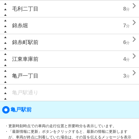

毛利二丁目
8
分

錦糸堀
7
分

錦糸町駅前
6
分

江東車庫前
4
分

亀戸一丁目
3
分
亀戸駅通り
亀戸駅前
・更新時刻時点での車両の走行位置と所要時分を表示しています。
・「最新情報に更新」ボタンをクリックすると、最新の情報に更新します
が、車両が終点に到着していた場合は、その旨を伝えるメッセージを表示