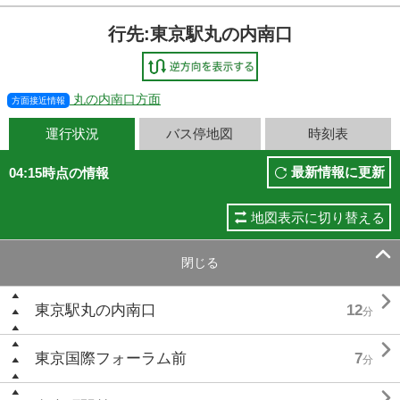
行先:東京駅丸の内南口
丸の内南口方面
方面接近情報
運行状況
バス停地図
時刻表
最新情報に更新
04:15時点の情報
地図表示に切り替える

閉じる

東京駅丸の内南口
12
分

東京国際フォーラム前
7
分
