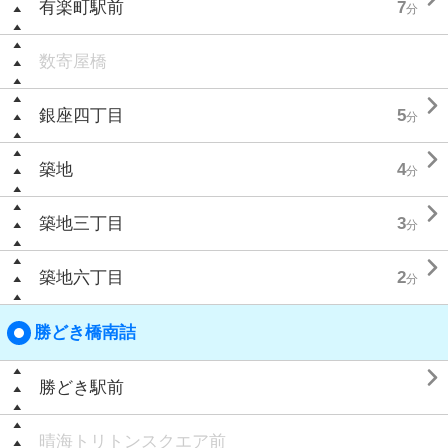
有楽町駅前
7
分
数寄屋橋

銀座四丁目
5
分

築地
4
分

築地三丁目
3
分

築地六丁目
2
分
勝どき橋南詰

勝どき駅前
晴海トリトンスクエア前