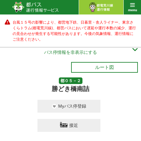
台風１５号の影響により、都営地下鉄、日暮里・舎人ライナー、東京さ
くらトラム(都電荒川線)、都営バス
において遅延や運行本数の減少、運行
の見合わせが発生する可能性があります。
今後の気象情報、運行情報に
ご注意ください。

バス停情報を非表示にする
ルート図
都０５－２
勝どき橋南詰
Myバス停登録
接近