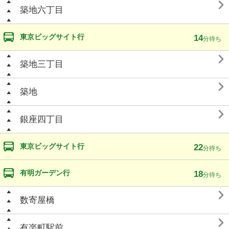

築地六丁目
東京ビッグサイト行
14
分待ち

築地三丁目

築地

銀座四丁目
東京ビッグサイト行
22
分待ち
有明ガーデン行
18
分待ち

数寄屋橋

有楽町駅前