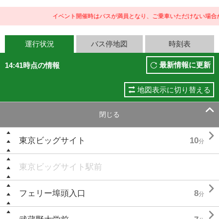
イベント開催時はバスが満員となり、ご乗車いただけない場合が
運行状況
バス停地図
時刻表
最新情報に更新
14:41時点の情報
地図表示に切り替える

閉じる

東京ビッグサイト
10
分
東京ビッグサイト駅前

フェリー埠頭入口
8
分
