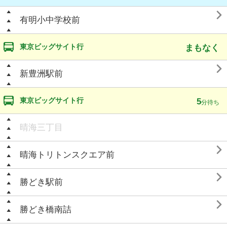

有明小中学校前
東京ビッグサイト行
まもなく

新豊洲駅前
東京ビッグサイト行
5
分待ち
晴海三丁目

晴海トリトンスクエア前

勝どき駅前

勝どき橋南詰