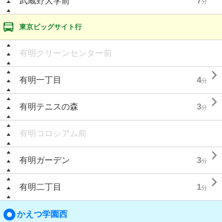
武蔵野大学前
7
分
東京ビッグサイト行
有明クリーンセンター前

有明一丁目
4
分

有明テニスの森
3
分
有明コロシアム前

有明ガーデン
3
分

有明二丁目
1
分
かえつ学園西