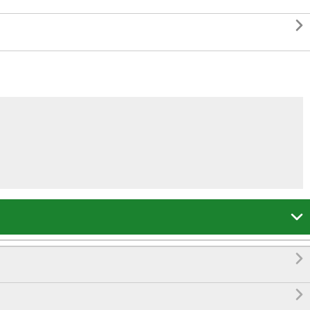



