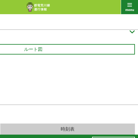

ルート図
時刻表