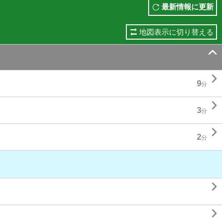
最新情報に更新
地図表示に切り替える


9
分

3
分

2
分

