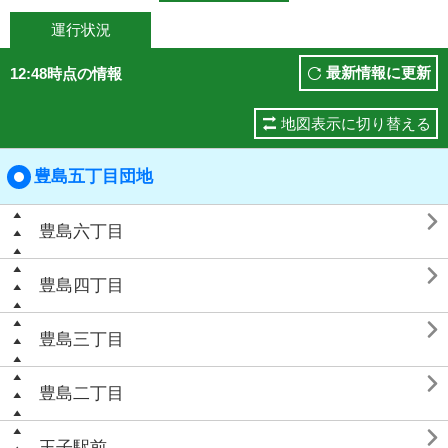
運行状況
最新情報に更新
12:48時点の情報
地図表示に切り替える
豊島五丁目団地

豊島六丁目

豊島四丁目

豊島三丁目

豊島二丁目

王子駅前