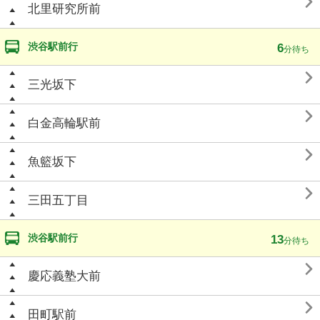

北里研究所前
渋谷駅前行
6
分待ち

三光坂下

白金高輪駅前

魚籃坂下

三田五丁目
渋谷駅前行
13
分待ち

慶応義塾大前

田町駅前