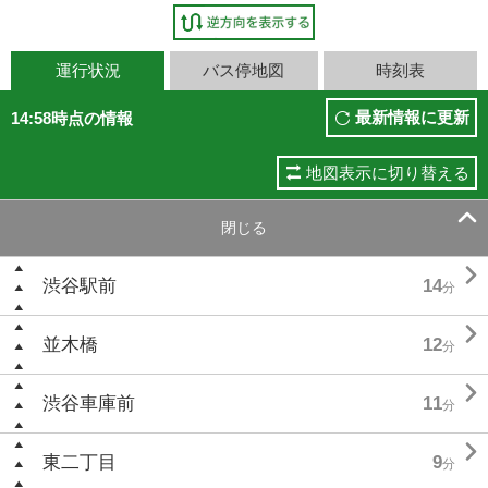
運行状況
バス停地図
時刻表
最新情報に更新
14:58時点の情報
地図表示に切り替える

閉じる

渋谷駅前
14
分

並木橋
12
分

渋谷車庫前
11
分

東二丁目
9
分