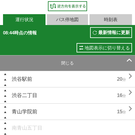
運行状況
バス停地図
時刻表
最新情報に更新
08:44時点の情報
地図表示に切り替える

閉じる

渋谷駅前
20
分

渋谷二丁目
16
分

青山学院前
15
分
南青山五丁目