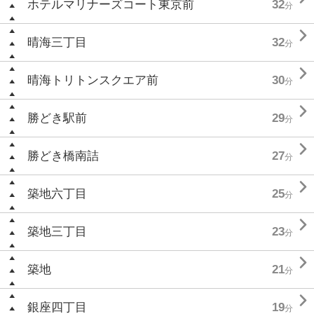
ホテルマリナーズコート東京前
32
分

晴海三丁目
32
分

晴海トリトンスクエア前
30
分

勝どき駅前
29
分

勝どき橋南詰
27
分

築地六丁目
25
分

築地三丁目
23
分

築地
21
分

銀座四丁目
19
分