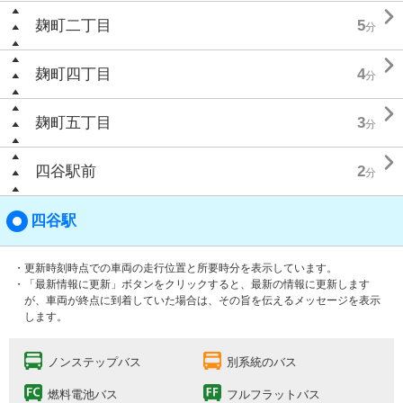

麹町二丁目
5
分

麹町四丁目
4
分

麹町五丁目
3
分

四谷駅前
2
分
四谷駅
・更新時刻時点での車両の走行位置と所要時分を表示しています。
・「最新情報に更新」ボタンをクリックすると、最新の情報に更新します
が、車両が終点に到着していた場合は、その旨を伝えるメッセージを表示
します。
ノンステップバス
別系統のバス
燃料電池バス
フルフラットバス