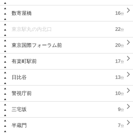

数寄屋橋
16
分
東京駅丸の内北口
22
分

東京国際フォーラム前
20
分

有楽町駅前
17
分

日比谷
13
分

警視庁前
10
分

三宅坂
9
分

半蔵門
7
分