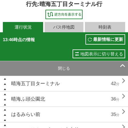
行先:晴海五丁目ターミナル行
運行状況
バス停地図
時刻表
最新情報に更新
13:46時点の情報
地図表示に切り替える

閉じる

晴海五丁目ターミナル
42
分

晴海ふ頭公園北
36
分

はるみらい前
35
分
