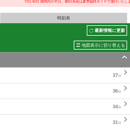
7/21-8/31 期間内の平日、都02系統は夏季臨時ダイヤで運行いたします
時刻表
最新情報に更新
地図表示に切り替える


37
分

36
分

34
分

31
分