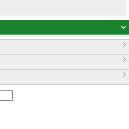



