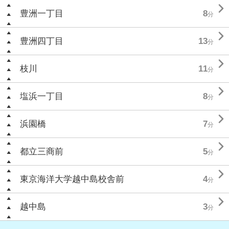

豊洲一丁目
8
分

豊洲四丁目
13
分

枝川
11
分

塩浜一丁目
8
分

浜園橋
7
分

都立三商前
5
分

東京海洋大学越中島校舎前
4
分

越中島
3
分