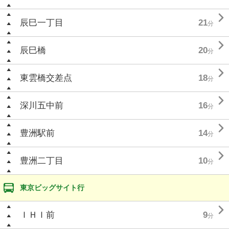

辰巳一丁目
21
分

辰巳橋
20
分

東雲橋交差点
18
分

深川五中前
16
分

豊洲駅前
14
分

豊洲二丁目
10
分
東京ビッグサイト行

ＩＨＩ前
9
分