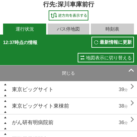
行先:深川車庫前行
運行状況
バス停地図
時刻表
最新情報に更新
12:37時点の情報
地図表示に切り替える

閉じる

東京ビッグサイト
39
分

東京ビッグサイト東棟前
38
分

がん研有明病院前
36
分