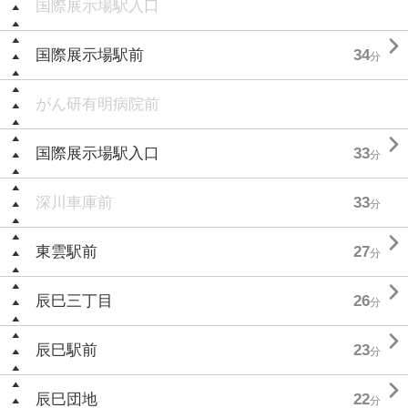
国際展示場駅入口

国際展示場駅前
34
分
がん研有明病院前

国際展示場駅入口
33
分
深川車庫前
33
分

東雲駅前
27
分

辰巳三丁目
26
分

辰巳駅前
23
分

辰巳団地
22
分