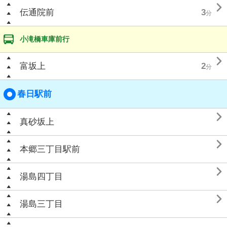

伝通院前
3
分
小滝橋車庫前行

富坂上
2
分
春日駅前

真砂坂上

本郷三丁目駅前

湯島四丁目

湯島三丁目