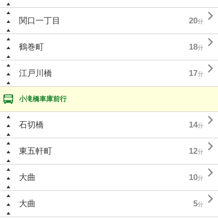

関口一丁目
20
分

鶴巻町
18
分

江戸川橋
17
分
小滝橋車庫前行

石切橋
14
分

東五軒町
12
分

大曲
10
分

大曲
5
分