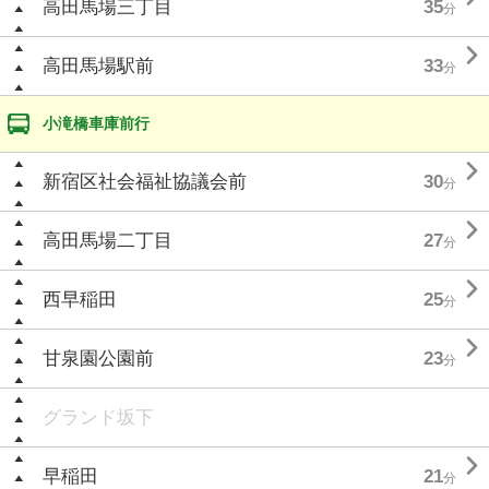
高田馬場三丁目
35
分

高田馬場駅前
33
分
小滝橋車庫前行

新宿区社会福祉協議会前
30
分

高田馬場二丁目
27
分

西早稲田
25
分

甘泉園公園前
23
分
グランド坂下

早稲田
21
分