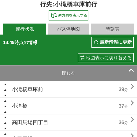
行先:小滝橋車庫前行
運行状況
バス停地図
時刻表
最新情報に更新
18:49時点の情報
地図表示に切り替える

閉じる

小滝橋車庫前
39
分

小滝橋
37
分

高田馬場四丁目
36
分
