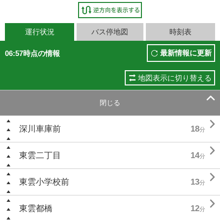
運行状況
バス停地図
時刻表
最新情報に更新
06:57時点の情報
地図表示に切り替える

閉じる

深川車庫前
18
分

東雲二丁目
14
分

東雲小学校前
13
分

東雲都橋
12
分