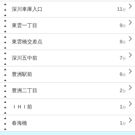

深川車庫入口
11
分

東雲一丁目
9
分

東雲橋交差点
8
分

深川五中前
7
分

豊洲駅前
6
分

豊洲二丁目
2
分

ＩＨＩ前
1
分

春海橋
1
分