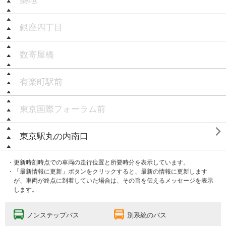
築地
銀座四丁目
数寄屋橋
有楽町駅前
東京国際フォーラム前

東京駅丸の内南口
・更新時刻時点での車両の走行位置と所要時分を表示しています。
・「最新情報に更新」ボタンをクリックすると、最新の情報に更新します
が、車両が終点に到着していた場合は、その旨を伝えるメッセージを表示
します。
ノンステップバス
別系統のバス