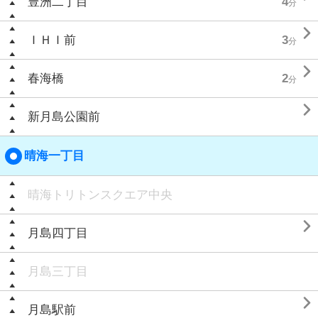
豊洲二丁目
4
分

ＩＨＩ前
3
分

春海橋
2
分

新月島公園前
晴海一丁目
晴海トリトンスクエア中央

月島四丁目
月島三丁目

月島駅前