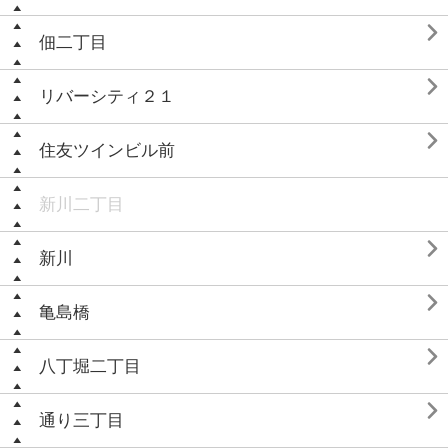

佃二丁目

リバーシティ２１

住友ツインビル前
新川二丁目

新川

亀島橋

八丁堀二丁目

通り三丁目