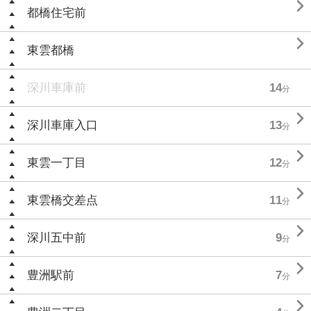

都橋住宅前

東雲都橋
深川車庫前
14
分

深川車庫入口
13
分

東雲一丁目
12
分

東雲橋交差点
11
分

深川五中前
9
分

豊洲駅前
7
分
