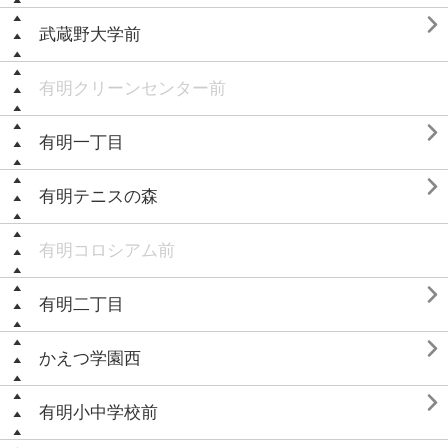

武蔵野大学前
有明クリーンセンター前

有明一丁目

有明テニスの森
有明コロシアム前

有明二丁目

かえつ学園西

有明小中学校前