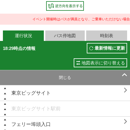
イベント開催時はバスが満員となり、ご乗車いただけない場合が
運行状況
バス停地図
時刻表
最新情報に更新
18:29時点の情報
地図表示に切り替える

閉じる

東京ビッグサイト
東京ビッグサイト駅前

フェリー埠頭入口