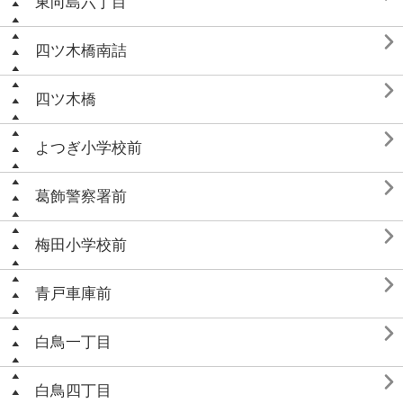
東向島六丁目

四ツ木橋南詰

四ツ木橋

よつぎ小学校前

葛飾警察署前

梅田小学校前

青戸車庫前

白鳥一丁目

白鳥四丁目