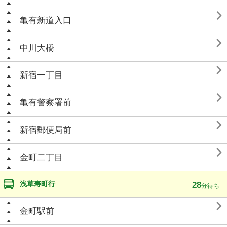

亀有新道入口

中川大橋

新宿一丁目

亀有警察署前

新宿郵便局前

金町二丁目
浅草寿町行
28
分待ち

金町駅前