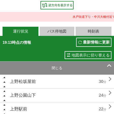
水戸街道下り・中川大橋付近で
運行状況
バス停地図
時刻表
最新情報に更新
19:13時点の情報
地図表示に切り替える

閉じる

上野松坂屋前
30
分

上野公園山下
24
分

上野駅前
22
分