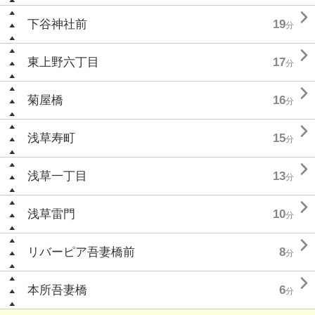

下谷神社前
19
分

東上野六丁目
17
分

菊屋橋
16
分

浅草寿町
15
分

浅草一丁目
13
分

浅草雷門
10
分

リバーピア吾妻橋前
8
分

本所吾妻橋
6
分