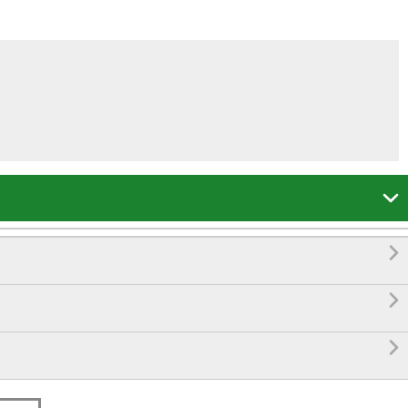



