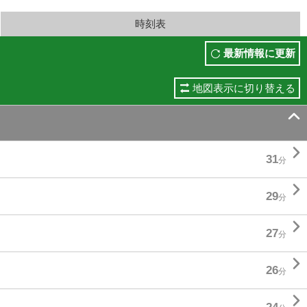
時刻表
最新情報に更新
地図表示に切り替える


31
分

29
分

27
分

26
分
