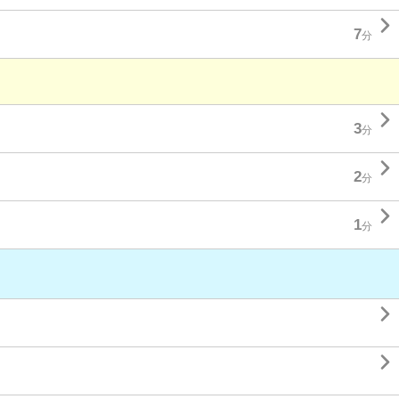

7
分

3
分

2
分

1
分

