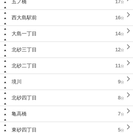
五ノ橋
17
分

西大島駅前
16
分

大島一丁目
14
分

北砂三丁目
12
分

北砂二丁目
11
分

境川
9
分

北砂四丁目
8
分

亀高橋
7
分

東砂四丁目
5
分