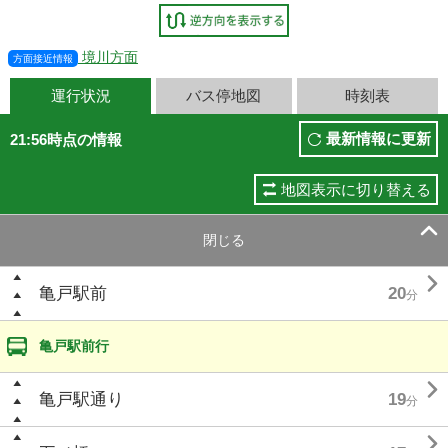
境川方面
方面接近情報
運行状況
バス停地図
時刻表
最新情報に更新
21:56時点の情報
地図表示に切り替える

閉じる

亀戸駅前
20
分
亀戸駅前行

亀戸駅通り
19
分
