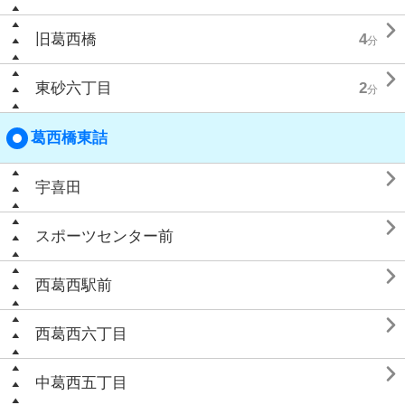

旧葛西橋
4
分

東砂六丁目
2
分
葛西橋東詰

宇喜田

スポーツセンター前

西葛西駅前

西葛西六丁目

中葛西五丁目